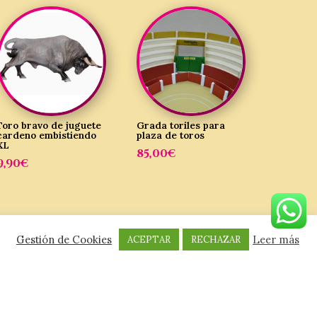
Toro bravo de juguete
Grada toriles para
cardeno embistiendo
plaza de toros
XL
85,00
€
9,90
€
Gestión de Cookies
Leer más
ACEPTAR
RECHAZAR
LEGAL