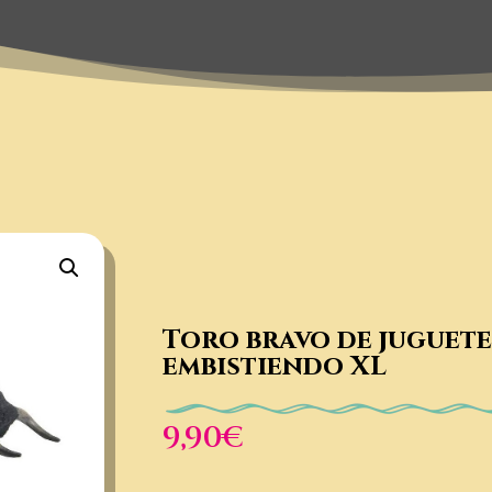
Toro bravo de juguet
embistiendo XL
9,90
€