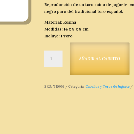
Reproducción de un toro zaino de juguete, en
negro puro del tradicional toro español.
Material: Resina
Medidas: 14 x 8 x 8 cm
Incluye: 1 Toro
Toro
AÑADIR AL CARRITO
bravo
de
juguete
negro
SKU:
TR006
Categoría:
Caballos y Toros de Juguete
zaino
embistiendo
XL
cantidad